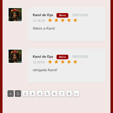
Karol de Oya
26/07/2026
Maria
12:38:35
Adoro a Karol
Karol de Oya
09/07/2026
Maria
14:39:54
obrigada Karol!
«
1
2
3
4
5
6
7
8
»