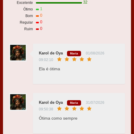
32
Excelente
1
Ótimo
0
Bom
0
Regular
0
Ruim
Karol de Oya
01/08/2026
Maria
09:02:10
Ela é ótima
Karol de Oya
31/07/2026
Maria
09:50:38
Ótima como sempre