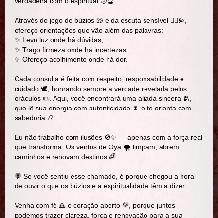
verdadeira com o espiritual 🌙🔮.
Através do jogo de búzios 🐚 e da escuta sensível 🧘‍♀️💫,
ofereço orientações que vão além das palavras:
✨ Levo luz onde há dúvidas;
✨ Trago firmeza onde há incertezas;
✨ Ofereço acolhimento onde há dor.
Cada consulta é feita com respeito, responsabilidade e
cuidado 🕊️, honrando sempre a verdade revelada pelos
oráculos 📜. Aqui, você encontrará uma aliada sincera 🫂,
que lê sua energia com autenticidade 🌷 e te orienta com
sabedoria 📿.
Eu não trabalho com ilusões 🚫✨ — apenas com a força real
que transforma. Os ventos de Oyá 🌪️ limpam, abrem
caminhos e renovam destinos 🌈.
💬 Se você sentiu esse chamado, é porque chegou a hora
de ouvir o que os búzios e a espiritualidade têm a dizer.
Venha com fé 🙏 e coração aberto 💜, porque juntos
podemos trazer clareza, força e renovação para a sua