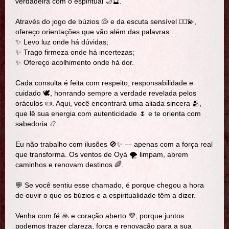
verdadeira com o espiritual 🌙🔮.
Através do jogo de búzios 🐚 e da escuta sensível 🧘‍♀️💫,
ofereço orientações que vão além das palavras:
✨ Levo luz onde há dúvidas;
✨ Trago firmeza onde há incertezas;
✨ Ofereço acolhimento onde há dor.
Cada consulta é feita com respeito, responsabilidade e
cuidado 🕊️, honrando sempre a verdade revelada pelos
oráculos 📜. Aqui, você encontrará uma aliada sincera 🫂,
que lê sua energia com autenticidade 🌷 e te orienta com
sabedoria 📿.
Eu não trabalho com ilusões 🚫✨ — apenas com a força real
que transforma. Os ventos de Oyá 🌪️ limpam, abrem
caminhos e renovam destinos 🌈.
💬 Se você sentiu esse chamado, é porque chegou a hora
de ouvir o que os búzios e a espiritualidade têm a dizer.
Venha com fé 🙏 e coração aberto 💜, porque juntos
podemos trazer clareza, força e renovação para a sua