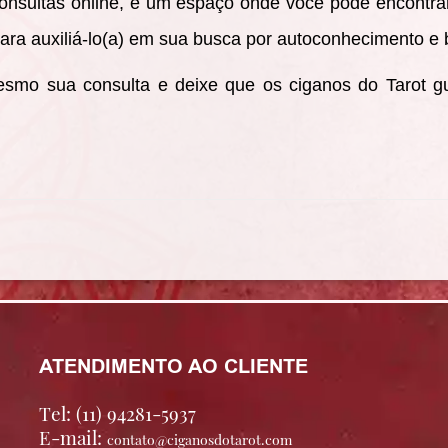
nsultas online, é um espaço onde você pode encontrar 
ra auxiliá-lo(a) em sua busca por autoconhecimento e 
smo sua consulta e deixe que os ciganos do Tarot g
ATENDIMENTO AO CLIENTE
Tel: (11) 94281-5937
E-mail:
contato@ciganosdotarot.com