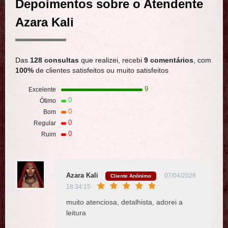
Depoimentos sobre o Atendente
Azara Kali
Das
128 consultas
que realizei, recebi
9 comentários
, com
100%
de clientes satisfeitos ou muito satisfeitos
9
Excelente
0
Ótimo
0
Bom
0
Regular
0
Ruim
Azara Kali
07/04/2026
Cliente Anônimo
18:34:15
muito atenciosa, detalhista, adorei a
leitura