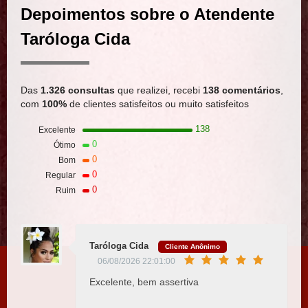
Depoimentos sobre o Atendente
Taróloga Cida
Das
1.326 consultas
que realizei, recebi
138 comentários
,
com
100%
de clientes satisfeitos ou muito satisfeitos
138
Excelente
0
Ótimo
0
Bom
0
Regular
0
Ruim
Taróloga Cida
Cliente Anônimo
06/08/2026 22:01:00
Excelente, bem assertiva