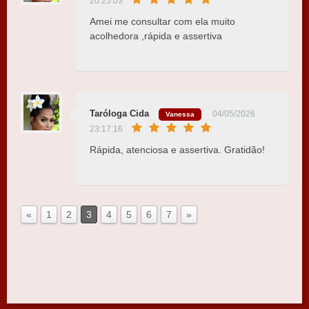
20:25:03
Amei me consultar com ela muito
acolhedora ,rápida e assertiva
Taróloga Cida
04/05/2026
Vanessa
23:17:16
Rápida, atenciosa e assertiva. Gratidão!
«
1
2
3
4
5
6
7
»