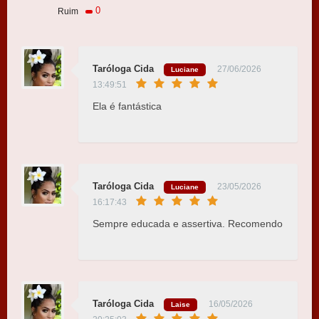
0
Ruim
Taróloga Cida
27/06/2026
Luciane
13:49:51
Ela é fantástica
Taróloga Cida
23/05/2026
Luciane
16:17:43
Sempre educada e assertiva. Recomendo
Taróloga Cida
16/05/2026
Laise