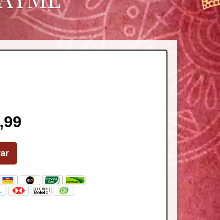
,99
ar