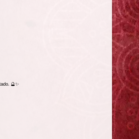
tado. 🔮✨