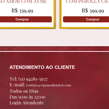
NO AMOR COM AYME
COM PEROLLA CI
R$ 359,99
R$ 399,99
Comprar
Comprar
ATENDIMENTO AO CLIENTE
Tel: (11) 94281-5937
E-mail:
contato@ciganosdotarot.com
Todos os Dias
Das 9:00 às 22:00
Login Atendente