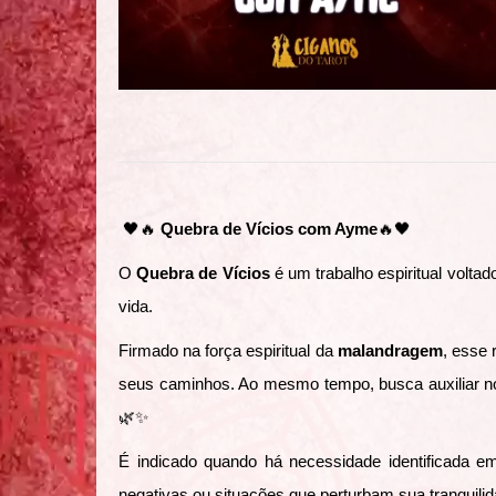
🖤🔥
Quebra de Vícios com
Ayme
🔥🖤
O
Quebra de Vícios
é um trabalho espiritual voltad
vida.
Firmado na força espiritual da
malandragem
, esse 
seus caminhos. Ao mesmo tempo, busca auxiliar no
🌿✨
É indicado quando há necessidade identificada e
negativas ou situações que perturbam sua tranquilid