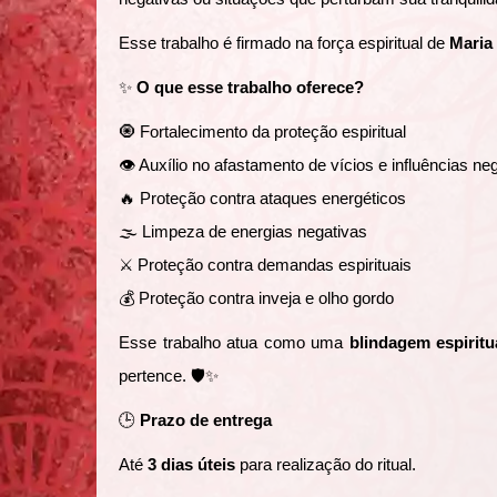
Esse trabalho é firmado na força espiritual de
Maria
✨
O que esse trabalho oferece?
🧿 Fortalecimento da proteção espiritual
👁️ Auxílio no afastamento de vícios e influências ne
🔥 Proteção contra ataques energéticos
🌫️ Limpeza de energias negativas
⚔️ Proteção contra demandas espirituais
💰 Proteção contra inveja e olho gordo
Esse trabalho atua como uma
blindagem espiritua
pertence. 🛡️✨
🕒
Prazo de entrega
Até
3 dias úteis
para realização do ritual.