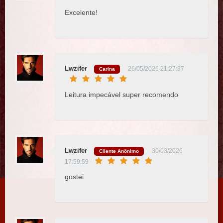
Excelente!
Lwzifer
26/05/2026 21:27:37
Carina
Leitura impecável super recomendo
Lwzifer
30/03/2026
Cliente Anônimo
17:59:59
gostei