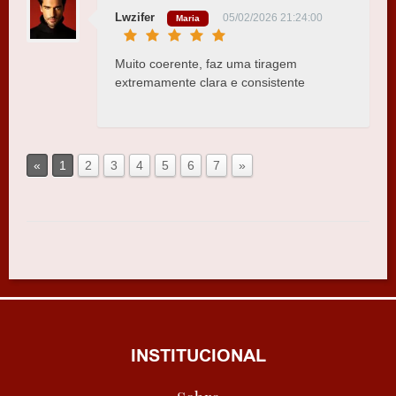
Lwzifer
05/02/2026 21:24:00
Maria
Muito coerente, faz uma tiragem
extremamente clara e consistente
«
1
2
3
4
5
6
7
»
INSTITUCIONAL