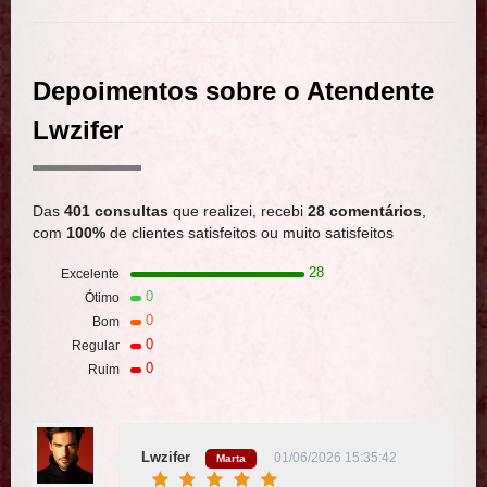
Depoimentos sobre o Atendente
Lwzifer
Das
401 consultas
que realizei, recebi
28 comentários
,
com
100%
de clientes satisfeitos ou muito satisfeitos
28
Excelente
0
Ótimo
0
Bom
0
Regular
0
Ruim
Lwzifer
01/06/2026 15:35:42
Marta