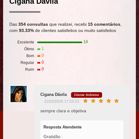
Cigana Dávila
Das
354 consultas
que realizei, recebi
15 comentários
,
com
93.33%
de clientes satisfeitos ou muito satisfeitos
14
Excelente
1
Ótimo
0
Bom
0
Regular
0
Ruim
Cigana Dávila
Cliente Anônimo
22/03/2026 17:53:13
sempre clara e objetiva
Resposta Atendente
Gratidão :