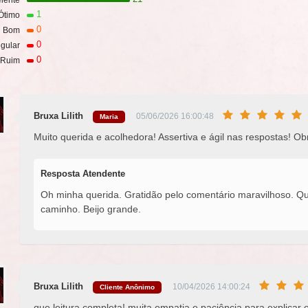
lente
1
Ótimo
0
Bom
0
gular
0
Ruim
Bruxa Lilith
05/06/2026 16:00:48
Maria
Muito querida e acolhedora! Assertiva e ágil nas respostas! O
Resposta Atendente
Oh minha querida. Gratidão pelo comentário maravilhoso. Qua
caminho. Beijo grande.
Bruxa Lilith
10/04/2026 14:00:24
Cliente Anônimo
que leitura completa! muita empatia e paciência para explicar 