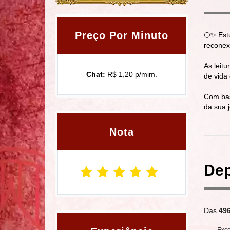
Preço Por Minuto
🌕✨ Est
reconex
As leitu
Chat:
R$ 1,20 p/mim.
de vida
Com bas
da sua 
Nota
Dep
Das
49