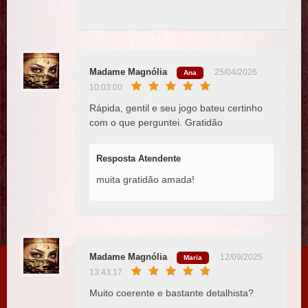
Madame Magnólia
25/04/2026
Ana
10:03:00
Rápida, gentil e seu jogo bateu certinho
com o que perguntei. Gratidão
Resposta Atendente
muita gratidão amada!
Madame Magnólia
12/09/2025
Maria
13:43:17
Muito coerente e bastante detalhista?