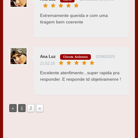
Extremamente querida e com uma
tiragem bem coerente
Ana Luz
02/06/2025
Cliente Anônimo
21:52:18
Excelente atenfimento...super rapida pra
responder. E responde td objetivamenre !
«
1
2
»