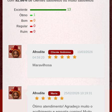
com
92.86%
de clientes satisfeitos ou muito satisfeitos
13
Excelente
1
Ótimo
0
Bom
0
Regular
0
Ruim
Afrodite
10/03/2026
Cliente Anônimo
04:59:20
Maravilhosa
Afrodite
25/02/2026 10:19:31
Maria
Ótimo atendimento! Agradeço muito o
acolhimento e empatia comigo! Muito