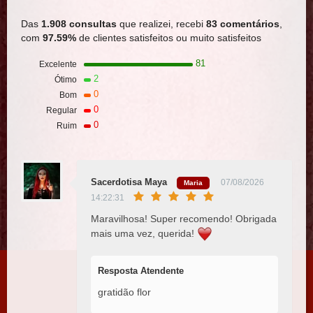
Das
1.908 consultas
que realizei, recebi
83 comentários
,
com
97.59%
de clientes satisfeitos ou muito satisfeitos
81
Excelente
2
Ótimo
0
Bom
0
Regular
0
Ruim
Sacerdotisa Maya
07/08/2026
Maria
14:22:31
Maravilhosa! Super recomendo! Obrigada
mais uma vez, querida!
Resposta Atendente
gratidão flor