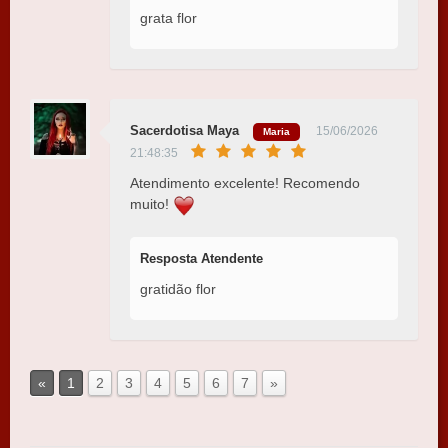
grata flor
Sacerdotisa Maya
15/06/2026
Maria
21:48:35
Atendimento excelente! Recomendo
muito!
Resposta Atendente
gratidão flor
«
1
2
3
4
5
6
7
»