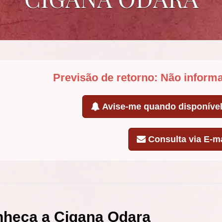
Previsão de retorno: Não inform
Avise-me quando disponíve
Consulta via E-ma
heça a Cigana Odara