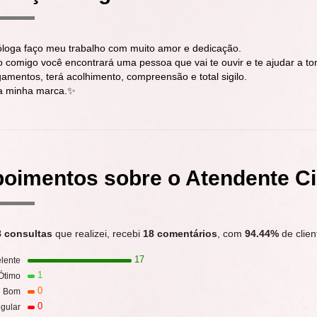
óloga faço meu trabalho com muito amor e dedicação.
 comigo você encontrará uma pessoa que vai te ouvir e te ajudar a to
gamentos, terá acolhimento, compreensão e total sigilo.
a minha marca.✨
oimentos sobre o Atendente C
8 consultas
que realizei, recebi
18 comentários
, com
94.44%
de clien
17
lente
1
Ótimo
0
Bom
0
gular