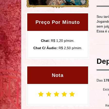
Sou tar
Preço Por Minuto
Jogando
sem jul
Essa é 
Chat:
R$ 1,20 p/mim.
Chat C/ Áudio:
R$ 2,50 p/mim.
Dep
Nota
Das
17
Exce
Re