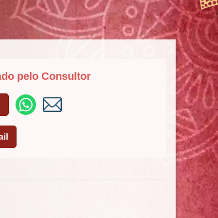
ado pelo Consultor
l
il