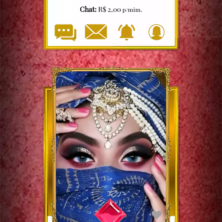
Chat:
R$ 2,00
p/mim.