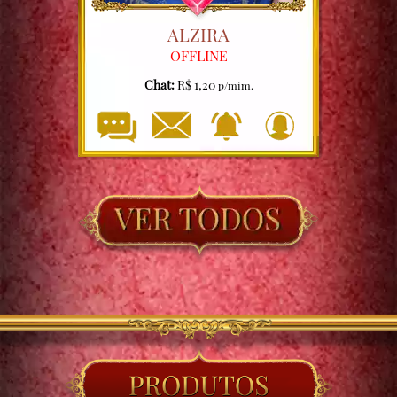
ALZIRA
OFFLINE
Chat:
R$ 1,20
p/mim.