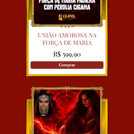
UNIÃO AMOROSA NA
FORÇA DE MARIA
PADILHA COM PÉROLLA
R$ 599,90
CIGANA
Comprar