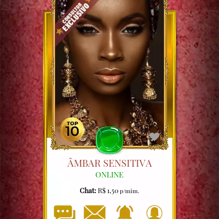
ÂMBAR SENSITIVA
ONLINE
Chat:
R$ 1,50
p/mim.