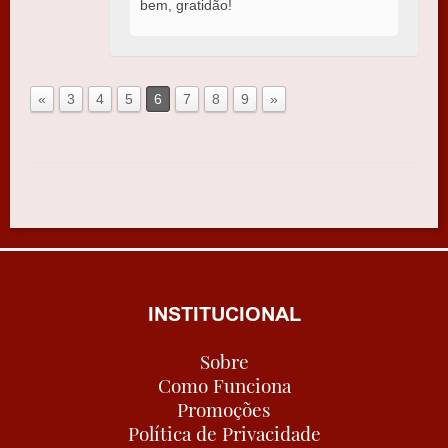
bem, gratidão!
«
3
4
5
6
7
8
9
»
INSTITUCIONAL
Sobre
Como Funciona
Promoções
Política de Privacidade