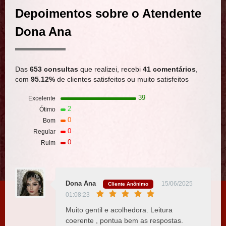
Depoimentos sobre o Atendente
Dona Ana
Das
653 consultas
que realizei, recebi
41 comentários
,
com
95.12%
de clientes satisfeitos ou muito satisfeitos
39
Excelente
2
Ótimo
0
Bom
0
Regular
0
Ruim
Dona Ana
15/06/2025
Cliente Anônimo
01:08:23
Muito gentil e acolhedora. Leitura
coerente , pontua bem as respostas.