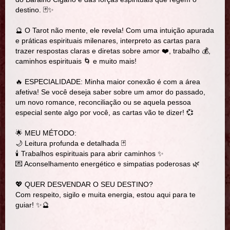
destino. 🃏✨
🔮 O Tarot não mente, ele revela! Com uma intuição apurada
e práticas espirituais milenares, interpreto as cartas para
trazer respostas claras e diretas sobre amor ❤️, trabalho 💰,
caminhos espirituais 🌀 e muito mais!
🔥 ESPECIALIDADE: Minha maior conexão é com a área
afetiva! Se você deseja saber sobre um amor do passado,
um novo romance, reconciliação ou se aquela pessoa
especial sente algo por você, as cartas vão te dizer! 💞
🌟 MEU MÉTODO:
🌙 Leitura profunda e detalhada 🃏
🕯️ Trabalhos espirituais para abrir caminhos ✨
💌 Aconselhamento energético e simpatias poderosas 🌿
💖 QUER DESVENDAR O SEU DESTINO?
Com respeito, sigilo e muita energia, estou aqui para te
guiar! ✨🔮