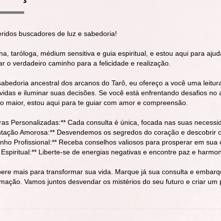
eridos buscadores de luz e sabedoria!
a, taróloga, médium sensitiva e guia espiritual, e estou aqui para aju
ar o verdadeiro caminho para a felicidade e realização.
abedoria ancestral dos arcanos do Tarô, eu ofereço a você uma leitura
vidas e iluminar suas decisões. Se você está enfrentando desafios no 
to maior, estou aqui para te guiar com amor e compreensão.
uras Personalizadas:** Cada consulta é única, focada nas suas necessi
ntação Amorosa:** Desvendemos os segredos do coração e descobrir 
nho Profissional:** Receba conselhos valiosos para prosperar em sua c
Espiritual:** Liberte-se de energias negativas e encontre paz e harmoni
ere mais para transformar sua vida. Marque já sua consulta e emba
rmação. Vamos juntos desvendar os mistérios do seu futuro e criar um 