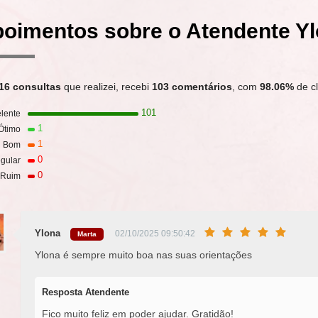
oimentos sobre o Atendente Y
16 consultas
que realizei, recebi
103 comentários
, com
98.06%
de cl
101
lente
1
Ótimo
1
Bom
0
gular
0
Ruim
Ylona
02/10/2025 09:50:42
Marta
Ylona é sempre muito boa nas suas orientações
Resposta Atendente
Fico muito feliz em poder ajudar. Gratidão!