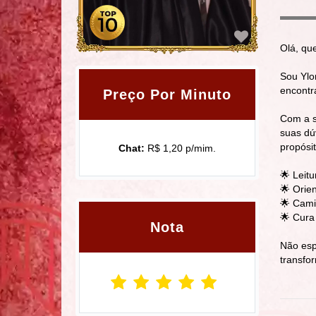
Olá, qu
Sou Ylon
encontr
Preço Por Minuto
Com a s
suas dú
propósi
Chat:
R$ 1,20 p/mim.
🌟 Leit
🌟 Orie
🌟 Cami
🌟 Cura 
Nota
Não esp
transfo