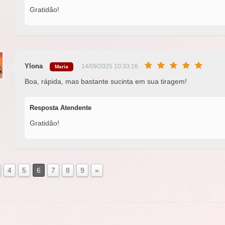
Gratidão!
Ylona
14/09/2025 10:33:16
Maria
Boa, rápida, mas bastante sucinta em sua tiragem!
Resposta Atendente
Gratidão!
4
5
6
7
8
9
»