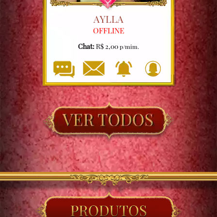
AYLLA
OFFLINE
Chat:
R$ 2,00
p/mim.