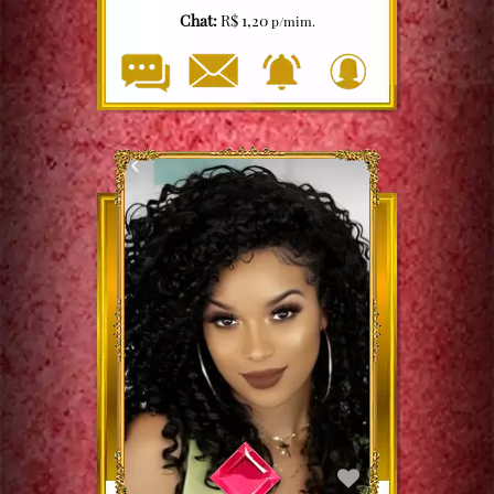
Chat:
R$ 1,20
p/mim.