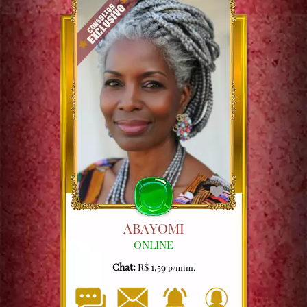
ABAYOMI
ONLINE
Chat:
R$ 1,59
p/mim.