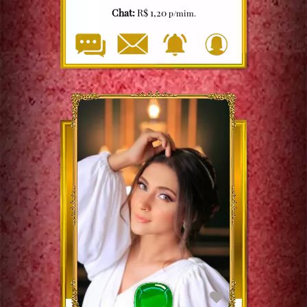
Chat:
R$ 1,20
p/mim.