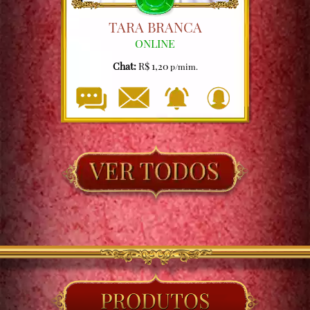
TARA BRANCA
ONLINE
Chat:
R$ 1,20
p/mim.