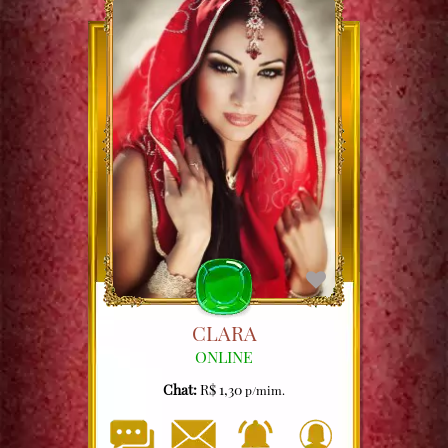
CLARA
ONLINE
Chat:
R$ 1,30
p/mim.