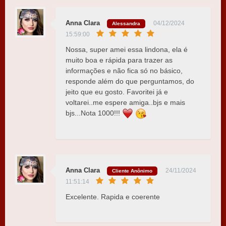
Anna Clara
04/12/2024
Alessandra
15:59:00
Nossa, super amei essa lindona, ela é
muito boa e rápida para trazer as
informações e não fica só no básico,
responde além do que perguntamos, do
jeito que eu gosto. Favoritei já e
voltarei..me espere amiga..bjs e mais
bjs...Nota 1000!!!
Anna Clara
24/11/2024
Cliente Anônimo
11:51:14
Excelente. Rapida e coerente