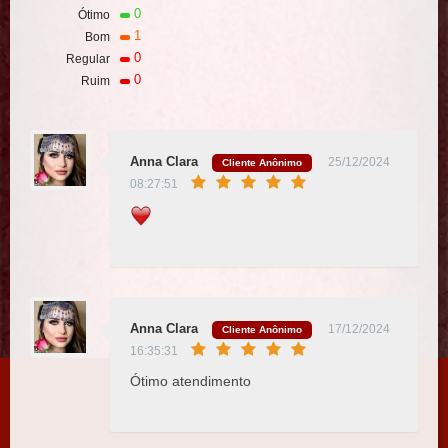
0
Ótimo
1
Bom
0
Regular
0
Ruim
Anna Clara
25/12/2024
Cliente Anônimo
08:27:51
Anna Clara
17/12/2024
Cliente Anônimo
16:35:31
Ótimo atendimento