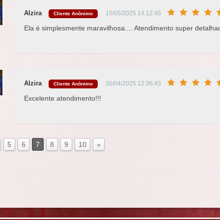
Alzira
10/05/2025 14:12:45
Cliente Anônimo
Ela é simplesmente maravilhosa.... Atendimento super detalhado
Alzira
30/04/2025 12:36:43
Cliente Anônimo
Excelente atendimento!!!
5
6
7
8
9
10
»