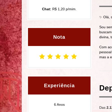
Chat:
R$ 1,20 p/mim.
✨ Olá, 
Sou sens
buscam 
Nota
divina,
Com aco
pessoal 
mas a e
Experiência
Dep
6 Anos
Das
2.1