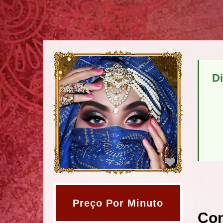
Di
Preço Por Minuto
Con