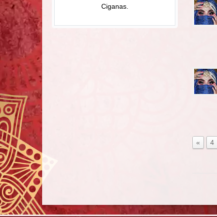
Ciganas.
«
4