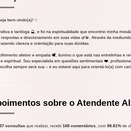
seja bem-vindo(a)! ✨
itiva e taróloga 🔮, e foi na espiritualidade que encontrei minha miss
respostas e direcionamento em suas vidas 🌿💫. Através da mediunida
 trazendo clareza e orientação para suas dúvidas.
lhimento afetivo e empatia 🕊️, ilumino o que está nas entrelinhas e 
e espiritual. Sou especialista em questões sentimentais ❤️, profission
scolha sempre será sua – e eu estarei aqui para orientá-lo(a) com car
oimentos sobre o Atendente Al
37 consultas
que realizei, recebi
168 comentários
, com
98.81%
de cl