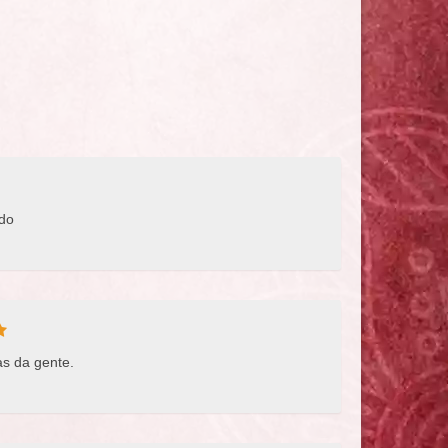
ndo
as da gente.