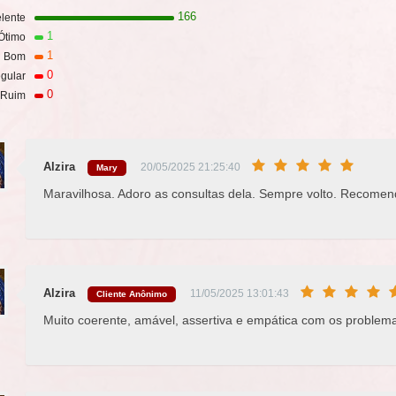
166
lente
1
Ótimo
1
Bom
0
gular
0
Ruim
Alzira
20/05/2025 21:25:40
Mary
Maravilhosa. Adoro as consultas dela. Sempre volto. Recome
Alzira
11/05/2025 13:01:43
Cliente Anônimo
Muito coerente, amável, assertiva e empática com os problem