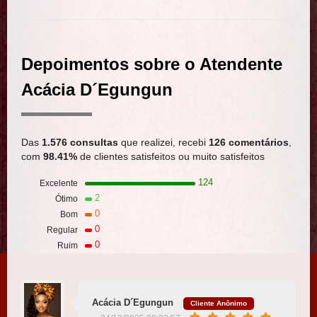
Depoimentos sobre o Atendente
Acácia D´Egungun
Das
1.576 consultas
que realizei, recebi
126 comentários
,
com
98.41%
de clientes satisfeitos ou muito satisfeitos
124
Excelente
2
Ótimo
0
Bom
0
Regular
0
Ruim
Acácia D´Egungun
Cliente Anônimo